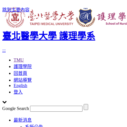
跳到主要內容
臺北醫學大學 護理學系
:::
TMU
護理學院
回首頁
網站導覽
English
登入
Google Search
Toggle
最新消息
navigation
系所公告