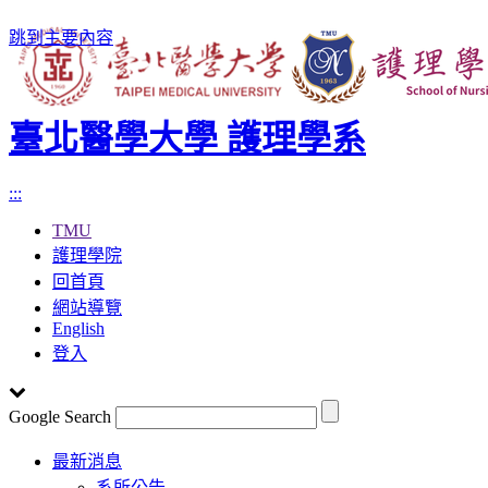
跳到主要內容
臺北醫學大學 護理學系
:::
TMU
護理學院
回首頁
網站導覽
English
登入
Google Search
Toggle
最新消息
navigation
系所公告