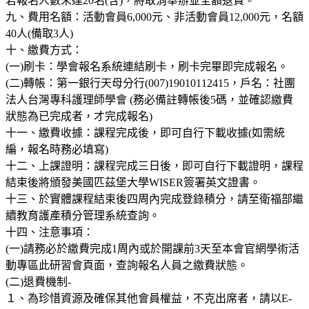
若報名人數未達20名(含)，將取消舉辦並全額退費。
九、費用名額：活動會員6,000元、非活動會員12,000元，名額
40人(備取3人)
十、繳費方式：
(一)刷卡：學會報名系統連結刷卡，刷卡完畢即完成報名。
(二)轉帳：第一銀行天母分行(007)19010112415，戶名：社團
法人台灣專科護理師學會 (務必備註轉帳後5碼，並確認繳費
狀態為已完成者，才完成報名)
十一、繳費收據：課程完成後，即可自行下載收據(如需統
編，報名時務必填寫)
十二、上課證明：課程完成三日後，即可自行下載證明，課程
結束後將頒發美國匹茲堡大學WISER簽署英文證書。
十三、於實體課程結束後四周內完成登錄積分，請至衛福部繼
續教育護產積分管理系統查詢。
十四、注意事項：
(一)請務必於繳費完成1周內或於開課前3天至本會官網學術活
動專區此研習會頁面，查詢報名人員之繳費狀態。
(二)退費機制-
１、為珍惜資源及確保其他會員權益，不克出席者，請以E-