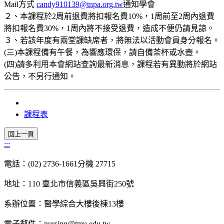
Mail方式
candy910139@tnpa.org.tw
通知學會
２、本課程於2周前退費將扣報名費10%，1周前至2周內退費
將扣報名費30%，1周內將不接受退費，造成不便仍請見諒。
３、若該年度有兩堂課缺席者，將無法以活動會員身分報名。
(三)本課程備有午餐，為響應環保，請自備茶杯或水壺。
(四)請多利用本會網站查詢最新消息，課程若有異動將於網站
公告，不另行通知。
課程表
:::
電話：(02) 2736-1661分機 27715
地址：110 臺北市信義區吳興街250號
系辦位置：醫學綜合大樓後棟13樓
電子郵件：nursing@tmu.edu.tw