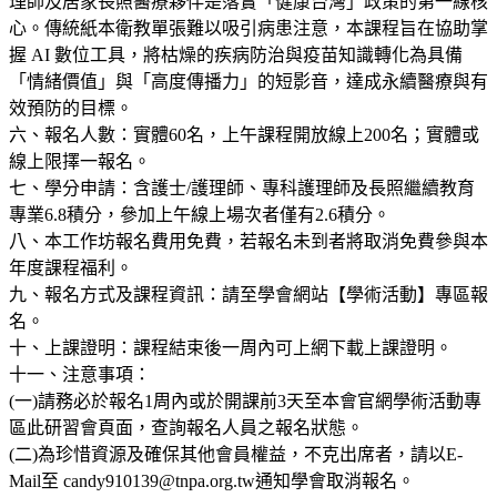
理師及居家長照醫療夥伴是落實「健康台灣」政策的第一線核
心。傳統紙本衛教單張難以吸引病患注意，本課程旨在協助掌
握 AI 數位工具，將枯燥的疾病防治與疫苗知識轉化為具備
「情緒價值」與「高度傳播力」的短影音，達成永續醫療與有
效預防的目標。
六、報名人數：實體60名，上午課程開放線上200名；實體或
線上限擇一報名。
七、學分申請：含護士/護理師、專科護理師及長照繼續教育
專業6.8積分，參加上午線上場次者僅有2.6積分。
八、本工作坊報名費用免費，若報名未到者將取消免費參與本
年度課程福利。
九、報名方式及課程資訊：請至學會網站【學術活動】專區報
名。
十、上課證明：課程結束後一周內可上網下載上課證明。
十一、注意事項：
(一)請務必於報名1周內或於開課前3天至本會官網學術活動專
區此研習會頁面，查詢報名人員之報名狀態。
(二)為珍惜資源及確保其他會員權益，不克出席者，請以E-
Mail至 candy910139@tnpa.org.tw通知學會取消報名。