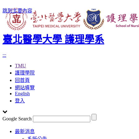
跳到主要內容
臺北醫學大學 護理學系
:::
TMU
護理學院
回首頁
網站導覽
English
登入
Google Search
Toggle
最新消息
navigation
系所公告