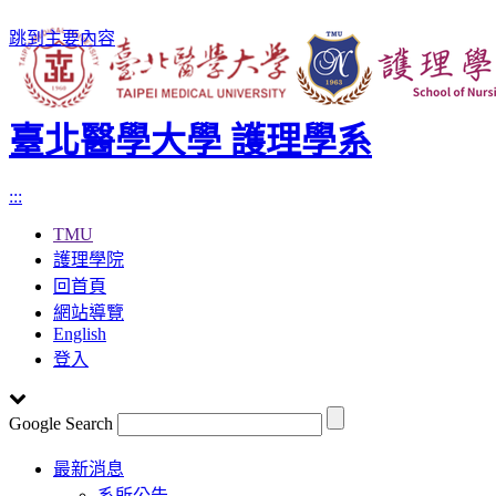
跳到主要內容
臺北醫學大學 護理學系
:::
TMU
護理學院
回首頁
網站導覽
English
登入
Google Search
Toggle
最新消息
navigation
系所公告