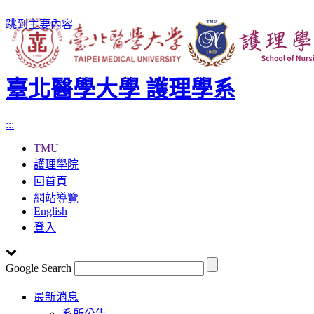
跳到主要內容
臺北醫學大學 護理學系
:::
TMU
護理學院
回首頁
網站導覽
English
登入
Google Search
Toggle
最新消息
navigation
系所公告