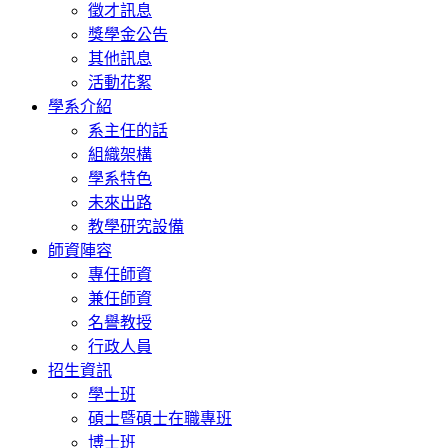
徵才訊息
獎學金公告
其他訊息
活動花絮
學系介紹
系主任的話
組織架構
學系特色
未來出路
教學研究設備
師資陣容
專任師資
兼任師資
名譽教授
行政人員
招生資訊
學士班
碩士暨碩士在職專班
博士班