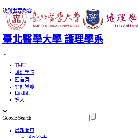
跳到主要內容
臺北醫學大學 護理學系
:::
TMU
護理學院
回首頁
網站導覽
English
登入
Google Search
Toggle
最新消息
navigation
系所公告