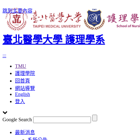
跳到主要內容
臺北醫學大學 護理學系
:::
TMU
護理學院
回首頁
網站導覽
English
登入
Google Search
Toggle
最新消息
navigation
系所公告