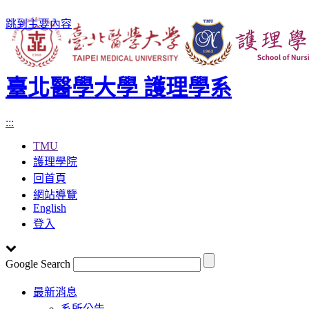
跳到主要內容
臺北醫學大學 護理學系
:::
TMU
護理學院
回首頁
網站導覽
English
登入
Google Search
Toggle
最新消息
navigation
系所公告