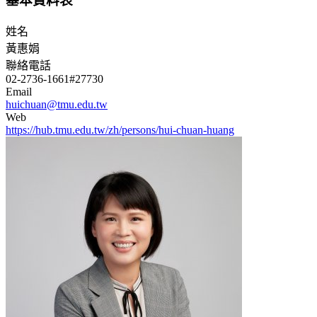
基本資料表
姓名
黃惠娟
聯絡電話
02-2736-1661#27730
Email
huichuan@tmu.edu.tw
Web
https://hub.tmu.edu.tw/zh/persons/hui-chuan-huang