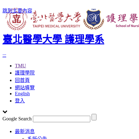
跳到主要內容
臺北醫學大學 護理學系
:::
TMU
護理學院
回首頁
網站導覽
English
登入
Google Search
Toggle
最新消息
navigation
系所公告