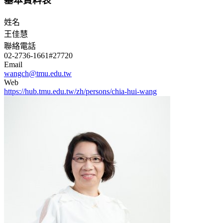
基本資料表
姓名
王佳慧
聯絡電話
02-2736-1661#27720
Email
wangch@tmu.edu.tw
Web
https://hub.tmu.edu.tw/zh/persons/chia-hui-wang