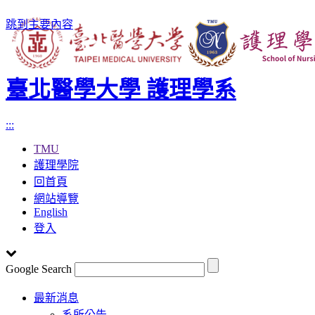
跳到主要內容
臺北醫學大學 護理學系
:::
TMU
護理學院
回首頁
網站導覽
English
登入
Google Search
Toggle
最新消息
navigation
系所公告