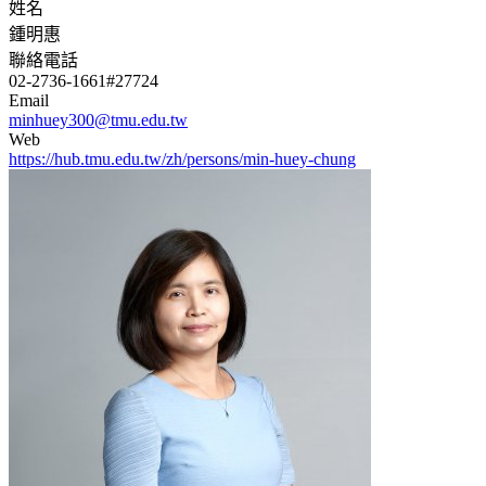
姓名
鍾明惠
聯絡電話
02-2736-1661#27724
Email
minhuey300@tmu.edu.tw
Web
https://hub.tmu.edu.tw/zh/persons/min-huey-chung