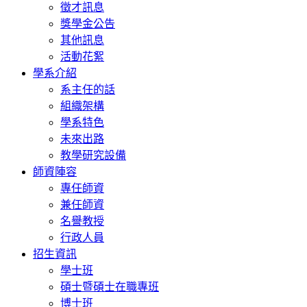
徵才訊息
獎學金公告
其他訊息
活動花絮
學系介紹
系主任的話
組織架構
學系特色
未來出路
教學研究設備
師資陣容
專任師資
兼任師資
名譽教授
行政人員
招生資訊
學士班
碩士暨碩士在職專班
博士班