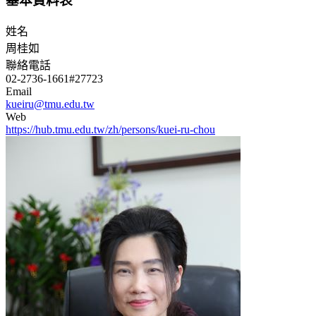
基本資料表
姓名
周桂如
聯絡電話
02-2736-1661#27723
Email
kueiru@tmu.edu.tw
Web
https://hub.tmu.edu.tw/zh/persons/kuei-ru-chou