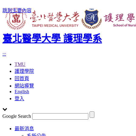
跳到主要內容
臺北醫學大學 護理學系
:::
TMU
護理學院
回首頁
網站導覽
English
登入
Google Search
Toggle
最新消息
navigation
系所公告