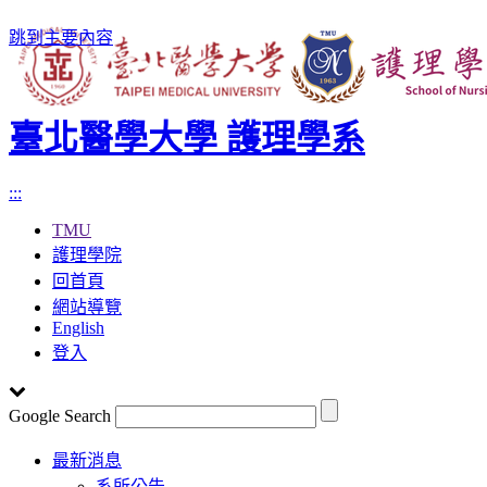
跳到主要內容
臺北醫學大學 護理學系
:::
TMU
護理學院
回首頁
網站導覽
English
登入
Google Search
Toggle
最新消息
navigation
系所公告