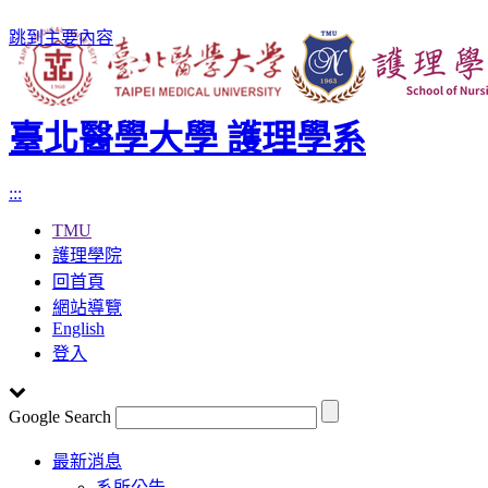
跳到主要內容
臺北醫學大學 護理學系
:::
TMU
護理學院
回首頁
網站導覽
English
登入
Google Search
Toggle
最新消息
navigation
系所公告