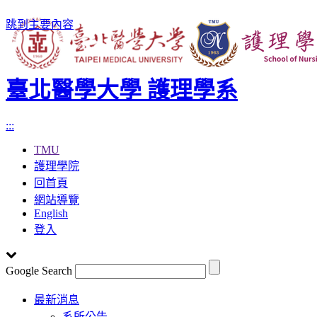
跳到主要內容
臺北醫學大學 護理學系
:::
TMU
護理學院
回首頁
網站導覽
English
登入
Google Search
Toggle
最新消息
navigation
系所公告