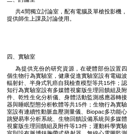
共
4
間獨立討論室，配有電腦及單槍投影機，
提供師生上課及討論使用。
四、實驗室
為提供充份的研究資源，在硬體部份設置四
個生物行為實驗室，健康促進實驗室設有電磁波
輻射針、半身式乳癌自我檢查模型等共
15
件；認
知行為實驗室設有多媒體視窗版生理回饋組及附
件、乾性生化分析儀、身體活動監測感應器轉接
器與睡眠型態分析軟體等共
15
件；生物行為實驗
室設有連續性動脈血壓測量儀、
Biopac
多功能心
跳變易率分析系統、生物回饋設備系統與多媒體
視窗版生理回饋組及附件等
13
件；運動科學實驗
室則設有脈博錶胸帶式發射器、無線心電圖監測