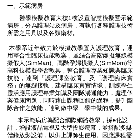
一、示範病房
醫學模擬教育大樓1樓設置智慧模擬暨示範
病房，分為護理站及病房，有執行各種護理技術
所需之用具以及各類衛材。
本學系近年致力於模擬教學置入護理教育，運
用整合性臨床技能教案，並結合高階虛擬無線模
擬假人(SimMan)、高階孕婦模擬人(SimMom)等
高科技模擬學習教具，整合護理專業知識與臨床
技能，達到「護理課室教育」及「護理臨床實
務」的無縫接軌，建構臨床真實情境，訓練學生
靈活應用護理專業知識及團隊溝通能力，處理個
案健康問題，同時藉由課程回饋的過程，提升團
隊合作之效能，達到做中學、學中做的成果。
本示範病房為配合網際網路教學，採e化設
計，增設液晶電視及大型投影螢幕，並搭配多媒
體錄放影設備，以供上課師生使用。因應課程需