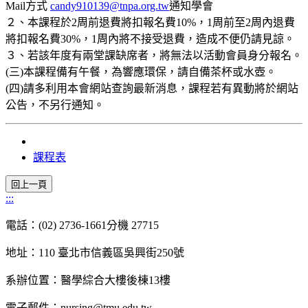
Mail方式
candy910139@tnpa.org.tw
通知學會
２、本課程於2周前退費將扣報名費10%，1周前至2周內退費
將扣報名費30%，1周內將不接受退費，造成不便仍請見諒。
３、若該年度有兩堂課缺席者，將無法以活動會員身分報名。
(三)本課程備有午餐，為響應環保，請自備茶杯或水壺。
(四)請多利用本會網站查詢最新消息，課程若有異動將於網站
公告，不另行通知。
課程表
:::
電話：(02) 2736-1661分機 27715
地址：110 臺北市信義區吳興街250號
系辦位置：醫學綜合大樓後棟13樓
電子郵件：nursing@tmu.edu.tw