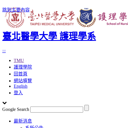
跳到主要內容
臺北醫學大學 護理學系
:::
TMU
護理學院
回首頁
網站導覽
English
登入
Google Search
Toggle
最新消息
navigation
系所公告