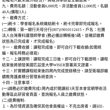
若報名人數未達20名(含)，將取消舉辦並全額退費。
九、費用名額：活動會員6,000元、非活動會員12,000元，名額
40人(備取3人)
十、繳費方式：
(一)刷卡：學會報名系統連結刷卡，刷卡完畢即完成報名。
(二)轉帳：第一銀行天母分行(007)19010112415，戶名：社團
法人台灣專科護理師學會 (務必備註轉帳後5碼，並確認繳費
狀態為已完成者，才完成報名)
十一、繳費收據：課程完成後，即可自行下載收據(如需統
編，報名時務必填寫)
十二、上課證明：課程完成三日後，即可自行下載證明，課程
結束後將頒發美國匹茲堡大學WISER簽署英文證書。
十三、於實體課程結束後四周內完成登錄積分，請至衛福部繼
續教育護產積分管理系統查詢。
十四、注意事項：
(一)請務必於繳費完成1周內或於開課前3天至本會官網學術活
動專區此研習會頁面，查詢報名人員之繳費狀態。
(二)退費機制-
１、為珍惜資源及確保其他會員權益，不克出席者，請以E-