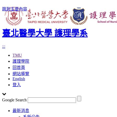
跳到主要內容
臺北醫學大學 護理學系
:::
TMU
護理學院
回首頁
網站導覽
English
登入
Google Search
Toggle
最新消息
navigation
系所公告