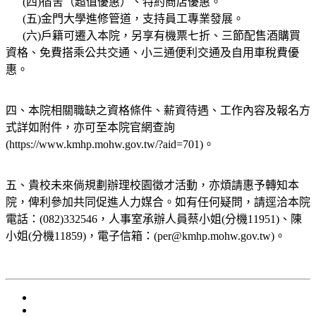
(四)宿舍（超值優惠）、特約商店優惠。
(五)金門大學進修管道，支持員工專業發展。
(六)戶籍可遷入本院，另享有機票七折、三節配售酒購買
資格、免費搭乘公共交通、小三通便利交通及自用車稅費優
惠。
四、本院相關職缺之資格條件、薪資待遇、工作內容及報名方
式詳如附件，亦可至本院官網查詢
(https://www.kmhp.mohw.gov.tw/?aid=701)。
五、貴校未來倘規劃辦理校園徵才活動，亦煩請惠予轉知本
院，俾利參加共同促進人力媒合。如有任何疑問，請逕洽本院
電話：(082)332546，人事室承辦人員蔡小姐(分機11951)、陳
小姐(分機11859)，電子信箱：(per@kmhp.mohw.gov.tw)。