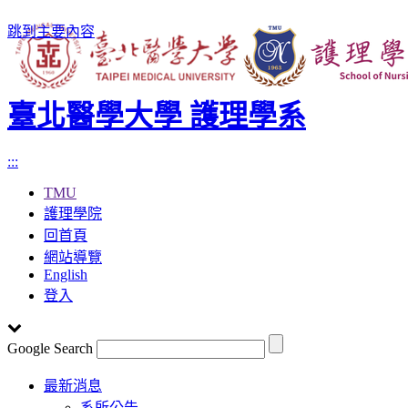
跳到主要內容
臺北醫學大學 護理學系
:::
TMU
護理學院
回首頁
網站導覽
English
登入
Google Search
Toggle
最新消息
navigation
系所公告