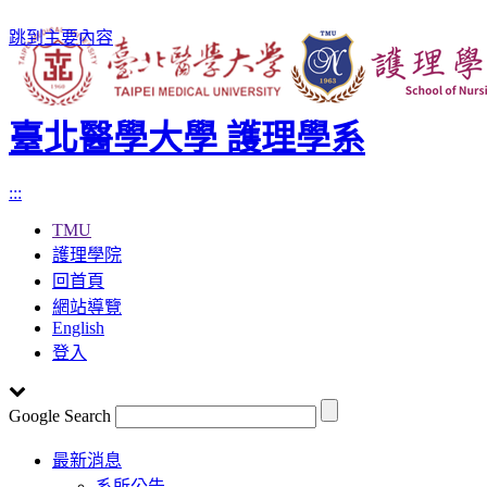
跳到主要內容
臺北醫學大學 護理學系
:::
TMU
護理學院
回首頁
網站導覽
English
登入
Google Search
Toggle
最新消息
navigation
系所公告