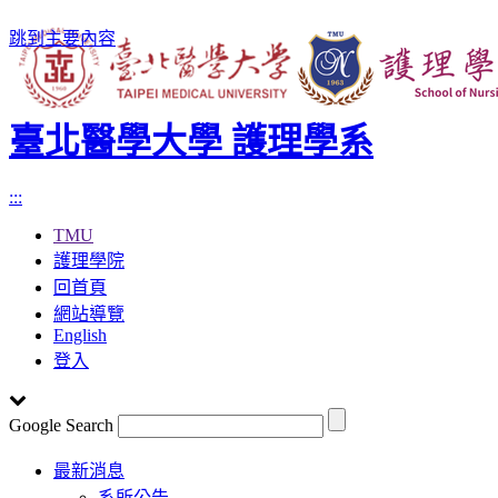
跳到主要內容
臺北醫學大學 護理學系
:::
TMU
護理學院
回首頁
網站導覽
English
登入
Google Search
Toggle
最新消息
navigation
系所公告