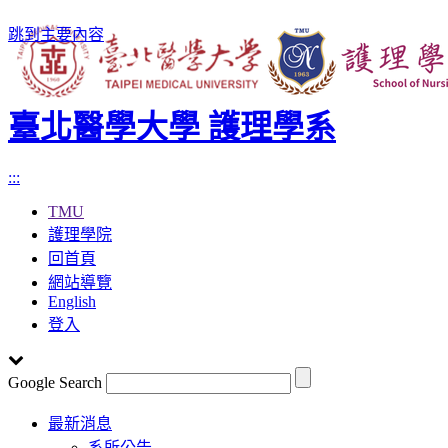
跳到主要內容
臺北醫學大學 護理學系
:::
TMU
護理學院
回首頁
網站導覽
English
登入
Google Search
Toggle
最新消息
navigation
系所公告