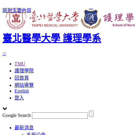
跳到主要內容
臺北醫學大學 護理學系
:::
TMU
護理學院
回首頁
網站導覽
English
登入
Google Search
Toggle
最新消息
navigation
系所公告