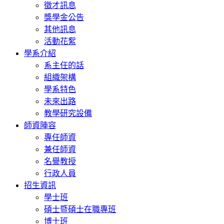
徵才訊息
獎學金公告
其他訊息
活動花絮
學系介紹
系主任的話
組織架構
學系特色
未來出路
教學研究設備
師資陣容
專任師資
兼任師資
名譽教授
行政人員
招生資訊
學士班
碩士暨碩士在職專班
博士班