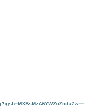
sing?igsh=MXBsMzA5YWZuZnduZw==