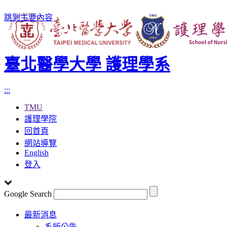
跳到主要內容
臺北醫學大學 護理學系
:::
TMU
護理學院
回首頁
網站導覽
English
登入
Google Search
Toggle
最新消息
navigation
系所公告