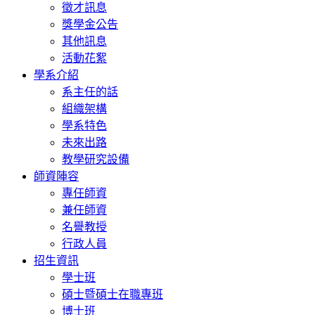
徵才訊息
獎學金公告
其他訊息
活動花絮
學系介紹
系主任的話
組織架構
學系特色
未來出路
教學研究設備
師資陣容
專任師資
兼任師資
名譽教授
行政人員
招生資訊
學士班
碩士暨碩士在職專班
博士班