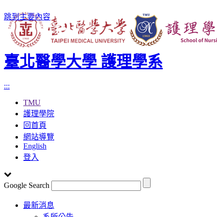
跳到主要內容
臺北醫學大學 護理學系
:::
TMU
護理學院
回首頁
網站導覽
English
登入
Google Search
Toggle
最新消息
navigation
系所公告