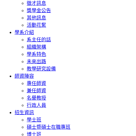
徵才訊息
獎學金公告
其他訊息
活動花絮
學系介紹
系主任的話
組織架構
學系特色
未來出路
教學研究設備
師資陣容
專任師資
兼任師資
名譽教授
行政人員
招生資訊
學士班
碩士暨碩士在職專班
博士班