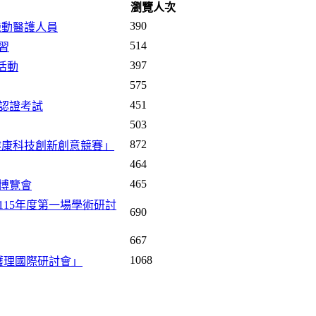
瀏覽人次
390
機動醫護人員
514
習
397
活動
575
451
認證考試
503
872
國健康科技創新創意競賽」
464
465
合博覽會
15年度第一場學術研討
690
667
1068
為護理國際研討會」